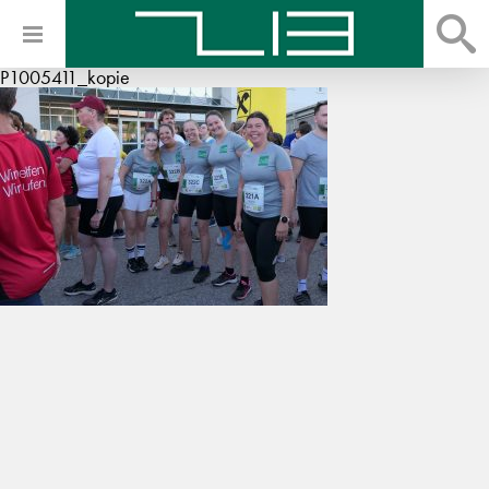
P1005411_kopie