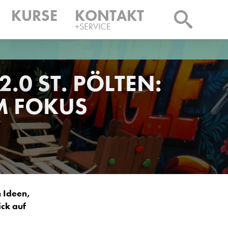
KURSE
KONTAKT
+SERVICE
.0 ST. PÖLTEN:
M FOKUS
n Ideen,
ick auf