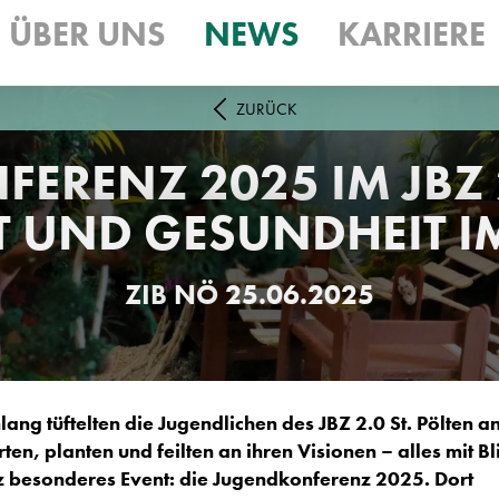
ÜBER UNS
NEWS
KARRIERE
ZURÜCK
RENZ 2025 IM JBZ 2
 UND GESUNDHEIT I
ZIB
NÖ
25.06.2025
ng tüftelten die Jugendlichen des JBZ 2.0 St. Pölten a
rten, planten und feilten an ihren Visionen – alles mit Bl
z besonderes Event: die Jugendkonferenz 2025. Dort