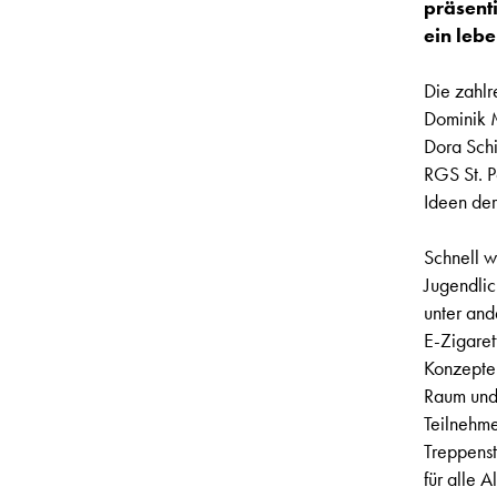
präsenti
ein lebe
Die zahlr
Dominik 
Dora Schi
RGS St. 
Ideen der
Schnell w
Jugendlic
unter and
E-Zigaret
Konzepte
Raum und
Teilnehme
Treppens
für alle 