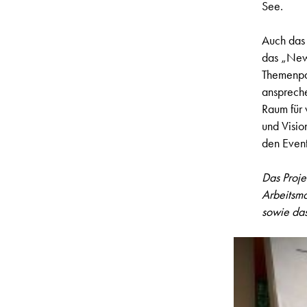
See.
Auch das 
das „New 
Themenpar
anspreche
Raum für 
und Visio
den Event
Das Proje
Arbeitsma
sowie das