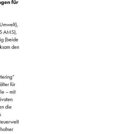
ngen für
 Umwelt),
GS AMS),
ig (beide
rksam den
tering“
lter für
le – mit
ivaten
en die
s
teuerwelt
ehofner