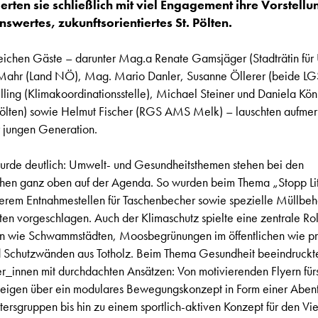
erten sie schließlich mit viel Engagement ihre Vorstellu
nswertes, zukunftsorientiertes St. Pölten.
eichen Gäste – darunter Mag.a Renate Gamsjäger (Stadträtin für
Mahr (Land NÖ), Mag. Mario Danler, Susanne Öllerer (beide L
lling (Klimakoordinationsstelle), Michael Steiner und Daniela Kön
Pölten) sowie Helmut Fischer (RGS AMS Melk) – lauschten aufme
 jungen Generation.
urde deutlich: Umwelt- und Gesundheitsthemen stehen bei den
hen ganz oben auf der Agenda. So wurden beim Thema „Stopp Lit
erem Entnahmestellen für Taschenbecher sowie spezielle Müllbehä
ten vorgeschlagen. Auch der Klimaschutz spielte eine zentrale Rol
n wie Schwammstädten, Moosbegrünungen im öffentlichen wie pr
 Schutzwänden aus Totholz. Beim Thema Gesundheit beeindruckt
r_innen mit durchdachten Ansätzen: Von motivierenden Flyern für
teigen über ein modulares Bewegungskonzept in Form einer Aben
Altersgruppen bis hin zu einem sportlich-aktiven Konzept für den Vi