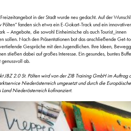
Freizeitangebot in der Stadt wurde neu gedacht. Auf der Wunschli
Pölten“ fanden sich etwa ein E-Gokart-Track und ein innovativer
k – Angebote, die sowohl Einheimische als auch Tourist_innen
n sollen. Nach den Präsentationen bot das anschließende Get-to
vertiefende Gespräche mit den Jugendlichen. Ihre Ideen, Beweg
nen stießen dabei auf großes Interesse. Ein gesundes, buntes Buffe
 genussvoll ab.
kt JBZ 2.0 St. Pölten wird von der ZIB Training GmbH im Auftrag 
rktservice Niederösterreich umgesetzt und durch die Europäisch
 Land Niederösterreich kofinanziert.