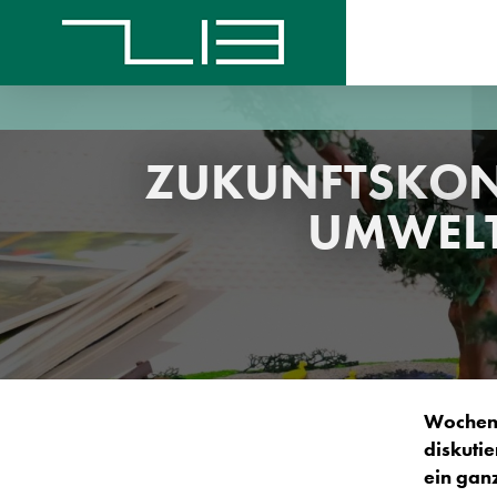
ZUKUNFTSKONFE
UMWELT
Wochenla
diskutie
ein gan