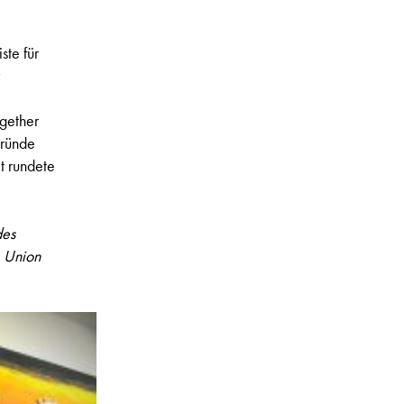
ste für
gether
gründe
t rundete
des
e Union