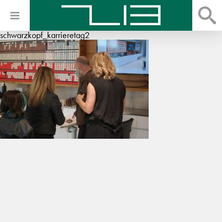
schwarzkopf_karrieretag2