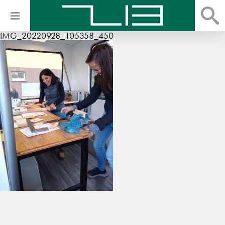
IMG_20220928_105358_450