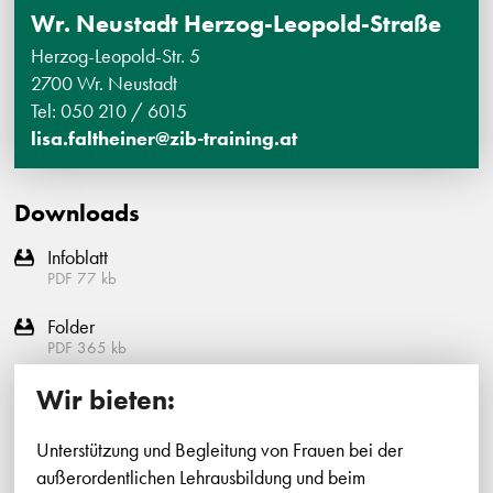
Wr. Neustadt Herzog-Leopold-Straße
Herzog-Leopold-Str. 5
2700 Wr. Neustadt
Tel: 050 210 / 6015
lisa.faltheiner@zib-training.at
Downloads
Infoblatt
PDF
77
kb
Folder
PDF
365
kb
Wir bieten:
Unterstützung und Begleitung von Frauen bei der
außerordentlichen Lehrausbildung und beim