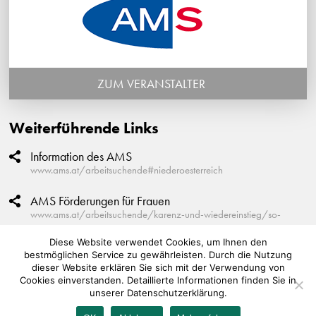
ZUM VERANSTALTER
Weiterführende Links
Information des AMS
www.ams.at/arbeitsuchende#niederoesterreich
AMS Förderungen für Frauen
www.ams.at/arbeitsuchende/karenz-und-wiedereinstieg/so-
unterstuetzen-wir-ihren-wiedereinstieg#niederoesterreich
Diese Website verwendet Cookies, um Ihnen den
bestmöglichen Service zu gewährleisten. Durch die Nutzung
ZIB Frauenblog
dieser Website erklären Sie sich mit der Verwendung von
www.zib-frauenblog.at
Cookies einverstanden. Detaillierte Informationen finden Sie in
unserer Datenschutzerklärung.